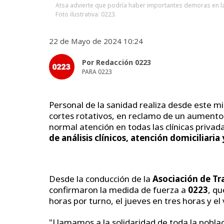
Atsa advierte que podría haber importantes demoras en l
Foto ilustrativa: 0223.
22 de Mayo de 2024 10:24
Por Redacción 0223
PARA 0223
Personal de la sanidad realiza desde este m
cortes rotativos, en reclamo de un aumento s
normal atención en todas las clínicas privad
de análisis clínicos, atención domiciliari
Desde la conducción de la
Asociación de Tr
confirmaron la medida de fuerza a
0223
, q
horas por turno, el jueves en tres horas y el
"Llamamos a la solidaridad de toda la pobl