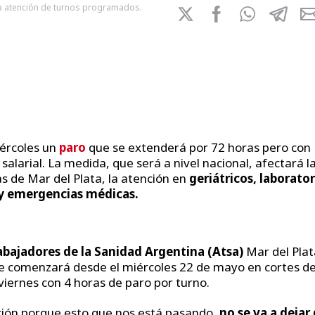
a atención de turnos programados.
iércoles un
paro
que se extenderá por 72 horas pero con
alarial. La medida, que será a nivel nacional, afectará l
as de Mar del Plata, la atención en
geriátricos, laborator
a y emergencias médicas.
abajadores de la Sanidad Argentina (Atsa)
Mar del Plat
ue comenzará desde el miércoles 22 de mayo en cortes de
 viernes con 4 horas de paro por turno.
ación porque esto que nos está pasando,
no se va a dejar