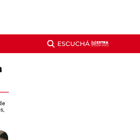
n
de
s,