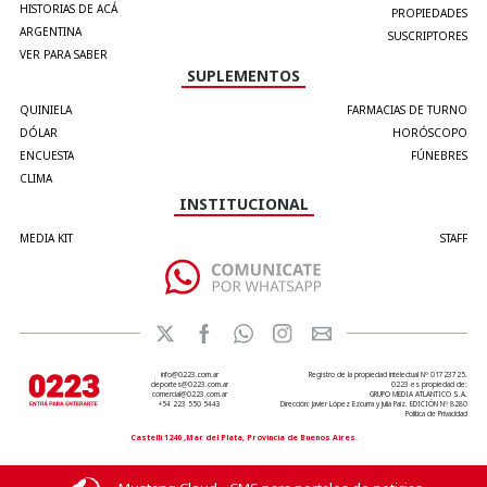
HISTORIAS DE ACÁ
PROPIEDADES
ARGENTINA
SUSCRIPTORES
VER PARA SABER
SUPLEMENTOS
QUINIELA
FARMACIAS DE TURNO
DÓLAR
HORÓSCOPO
ENCUESTA
FÚNEBRES
CLIMA
INSTITUCIONAL
MEDIA KIT
STAFF
info@0223.com.ar
Registro de la propiedad intelectual Nº 01723725.
deportes@0223.com.ar
0223 es propiedad de:
comercial@0223.com.ar
GRUPO MEDIA ATLANTICO S.A.
+54 223 550 5443
Dirección: Javier López Ezcurra y Julia Paiz. EDICIÓN Nº 8280
Política de Privacidad
Castelli 1240 ,Mar del Plata, Provincia de Buenos Aires.