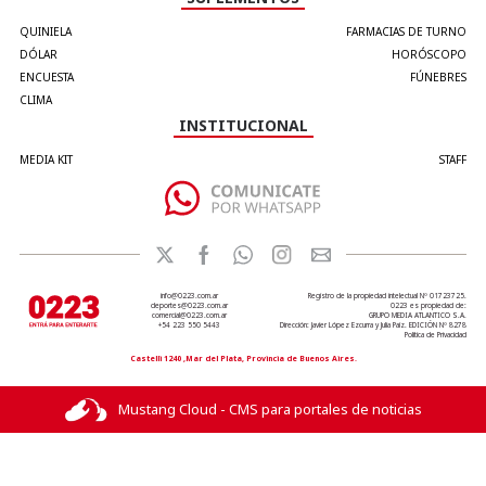
QUINIELA
FARMACIAS DE TURNO
DÓLAR
HORÓSCOPO
ENCUESTA
FÚNEBRES
CLIMA
INSTITUCIONAL
MEDIA KIT
STAFF
info@0223.com.ar
Registro de la propiedad intelectual Nº 01723725.
deportes@0223.com.ar
0223 es propiedad de:
comercial@0223.com.ar
GRUPO MEDIA ATLANTICO S.A.
+54 223 550 5443
Dirección: Javier López Ezcurra y Julia Paiz. EDICIÓN Nº 8278
Política de Privacidad
Castelli 1240 ,Mar del Plata, Provincia de Buenos Aires.
Mustang Cloud - CMS para portales de noticias