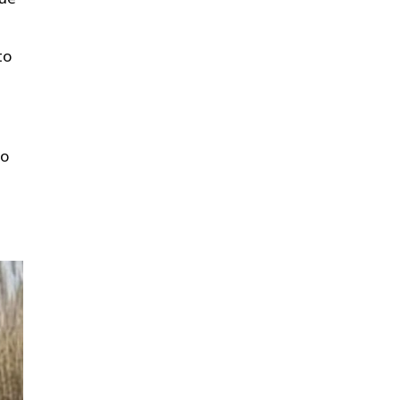
to
do