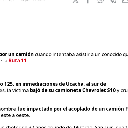
 por un camión
cuando intentaba asistir a un conocido q
e la
Ruta 11
.
o 125, en inmediaciones de Ucacha, al sur de
es, la víctima
bajó de su camioneta Chevrolet S10
y cru
l hombre
fue impactado por el acoplado de un
camión F
 este a oeste.
un chofer de 30 años oriundo de Tilisarao, San Luis, que 