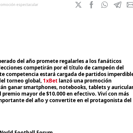
 promoción espectacular
erado del año promete regalarles a los fanáticos
lecciones competirán por el título de campeón del
te competencia estará cargada de partidos imperdible
del torneo global,
1xBet
lanzó una promoción
rán ganar smartphones, notebooks, tablets y auricula
premio mayor de $10.000 en efectivo. Viví con más
portante del año y convertite en el protagonista del
 World Football Forum