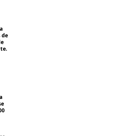
la
s de
de
te.
a
se
00