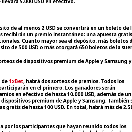
llevará 5.000 USD en efectivo.
to de al menos 2 USD se convertirá en un boleto de 
ios recibirán un premio instantáneo: una apuesta grati
ionales. Cuanto mayor sea el depósito, más boletos 
sito de 500 USD o más otorgará 650 boletos de la suer
 sorteos de dispositivos premium de Apple y Samsung y
l de
1xBet
, habrá dos sorteos de premios. Todos los
participarán en el primero. Los ganadores serán
remios en efectivo de hasta 10.000 USD, además de un
s dispositivos premium de Apple y Samsung. También 
s gratis de hasta 100 USD. En total, habrá más de 2.5
ada por los participantes que hayan reunido todos los