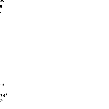
es
te
,
 a
e
n el
0-