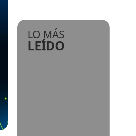
LO MÁS
LEÍDO