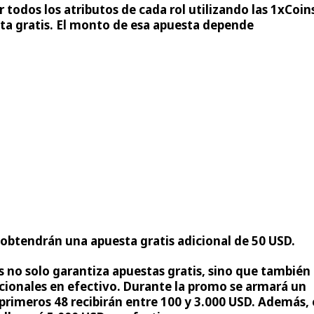
r todos los atributos de cada rol utilizando las 1xCoin
ta gratis. El monto de esa apuesta depende
 obtendrán una apuesta gratis adicional de 50 USD.
 no solo garantiza apuestas gratis, sino que también
icionales en efectivo. Durante la promo se armará un
 primeros 48 recibirán entre 100 y 3.000 USD. Además, 