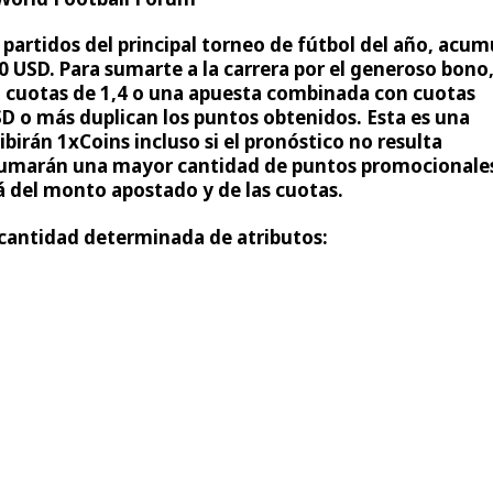
 partidos del principal torneo de fútbol del año, acum
0 USD. Para sumarte a la carrera por el generoso bono
n cuotas de 1,4 o una apuesta combinada con cuotas
SD o más duplican los puntos obtenidos. Esta es una
ibirán 1xCoins incluso si el pronóstico no resulta
 sumarán una mayor cantidad de puntos promocionale
 del monto apostado y de las cuotas.
 cantidad determinada de atributos: