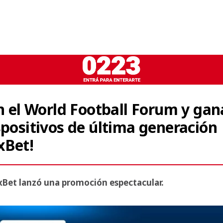
en el World Football Forum y gan
spositivos de última generación
xBet!
 1xBet lanzó una promoción espectacular.