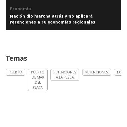
Economía
Nación dio marcha atrás y no aplicará
retenciones a 18 economías regionales
Temas
PUERTO
PUERTO
RETENCIONES
RETENCIONES
EXPO
DE MAR
A LA PESCA
DEL
PLATA