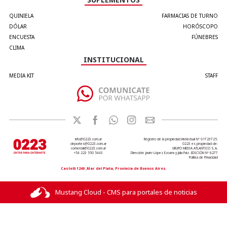
QUINIELA
FARMACIAS DE TURNO
DÓLAR
HORÓSCOPO
ENCUESTA
FÚNEBRES
CLIMA
INSTITUCIONAL
MEDIA KIT
STAFF
info@0223.com.ar
Registro de la propiedad intelectual Nº 01723725.
deportes@0223.com.ar
0223 es propiedad de:
comercial@0223.com.ar
GRUPO MEDIA ATLANTICO S.A.
+54 223 550 5443
Dirección: Javier López Ezcurra y Julia Paiz. EDICIÓN Nº 8277
Política de Privacidad
Castelli 1240 ,Mar del Plata, Provincia de Buenos Aires.
Mustang Cloud - CMS para portales de noticias