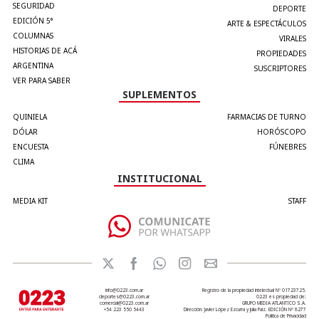
SEGURIDAD
DEPORTE
EDICIÓN 5°
ARTE & ESPECTÁCULOS
COLUMNAS
VIRALES
HISTORIAS DE ACÁ
PROPIEDADES
ARGENTINA
SUSCRIPTORES
VER PARA SABER
SUPLEMENTOS
QUINIELA
FARMACIAS DE TURNO
DÓLAR
HORÓSCOPO
ENCUESTA
FÚNEBRES
CLIMA
INSTITUCIONAL
MEDIA KIT
STAFF
info@0223.com.ar
Registro de la propiedad intelectual Nº 01723725.
deportes@0223.com.ar
0223 es propiedad de:
comercial@0223.com.ar
GRUPO MEDIA ATLANTICO S.A.
+54 223 550 5443
Dirección: Javier López Ezcurra y Julia Paiz. EDICIÓN Nº 8277
Política de Privacidad