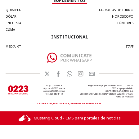
SUPLEMENTOS
QUINIELA
FARMACIAS DE TURNO
DÓLAR
HORÓSCOPO
ENCUESTA
FÚNEBRES
CLIMA
INSTITUCIONAL
MEDIA KIT
STAFF
info@0223.com.ar
Registro de la propiedad intelectual Nº 01723725.
deportes@0223.com.ar
0223 es propiedad de:
comercial@0223.com.ar
GRUPO MEDIA ATLANTICO S.A.
+54 223 550 5443
Dirección: Javier López Ezcurra y Julia Paiz. EDICIÓN Nº 8277
Política de Privacidad
Castelli 1240 ,Mar del Plata, Provincia de Buenos Aires.
Mustang Cloud - CMS para portales de noticias