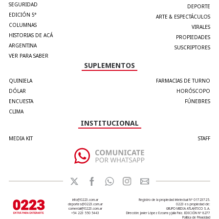
SEGURIDAD
DEPORTE
EDICIÓN 5°
ARTE & ESPECTÁCULOS
COLUMNAS
VIRALES
HISTORIAS DE ACÁ
PROPIEDADES
ARGENTINA
SUSCRIPTORES
VER PARA SABER
SUPLEMENTOS
QUINIELA
FARMACIAS DE TURNO
DÓLAR
HORÓSCOPO
ENCUESTA
FÚNEBRES
CLIMA
INSTITUCIONAL
MEDIA KIT
STAFF
info@0223.com.ar
Registro de la propiedad intelectual Nº 01723725.
deportes@0223.com.ar
0223 es propiedad de:
comercial@0223.com.ar
GRUPO MEDIA ATLANTICO S.A.
+54 223 550 5443
Dirección: Javier López Ezcurra y Julia Paiz. EDICIÓN Nº 8277
Política de Privacidad