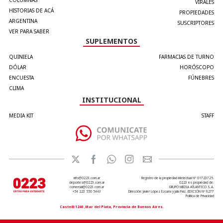
VIRALES
HISTORIAS DE ACÁ
PROPIEDADES
ARGENTINA
SUSCRIPTORES
VER PARA SABER
SUPLEMENTOS
QUINIELA
FARMACIAS DE TURNO
DÓLAR
HORÓSCOPO
ENCUESTA
FÚNEBRES
CLIMA
INSTITUCIONAL
MEDIA KIT
STAFF
info@0223.com.ar
Registro de la propiedad intelectual Nº 01723725.
deportes@0223.com.ar
0223 es propiedad de:
comercial@0223.com.ar
GRUPO MEDIA ATLANTICO S.A.
+54 223 550 5443
Dirección: Javier López Ezcurra y Julia Paiz. EDICIÓN Nº 8277
Política de Privacidad
Castelli 1240 ,Mar del Plata, Provincia de Buenos Aires.