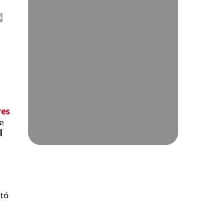
res
e
l
tó