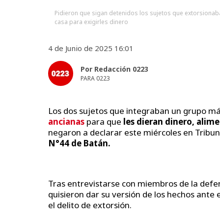
Pidieron que sigan detenidos los sujetos que extorsionaba
casa para exigirles dinero
4 de Junio de 2025 16:01
Por Redacción 0223
PARA 0223
Los dos sujetos que integraban un grupo 
ancianas
para que
les dieran dinero, alim
negaron a declarar este miércoles en Tribu
N°44 de Batán.
Tras entrevistarse con miembros de la defen
quisieron dar su versión de los hechos ante e
el delito de extorsión.