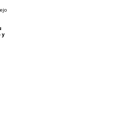
ejo
u
 y