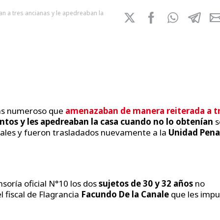
n a tres ancianas y le apedreaban la
más numeroso que
amenazaban de manera reiterada a t
entos y les apedreaban la casa cuando no lo obtenían
s
nales y fueron trasladados nuevamente a la
Unidad Pena
soría oficial N°10 los dos
sujetos de 30 y 32 años
no
l fiscal de Flagrancia
Facundo De la Canale
que les impu