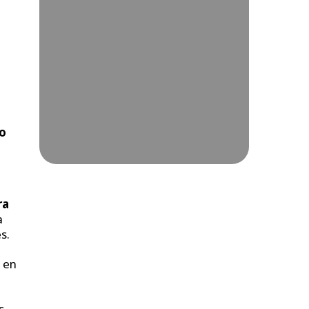
io
ra
a
s.
s en
s