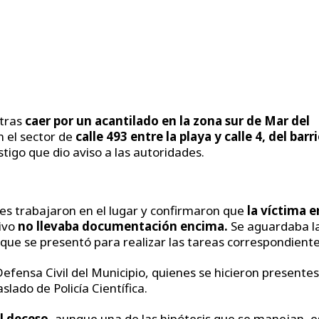
 tras
caer por un acantilado en la zona sur de Mar del
n el sector de
calle 493 entre la playa y calle 4, del barr
tigo que dio aviso a las autoridades.
ales trabajaron en el lugar y confirmaron que
la víctima e
ivo
no llevaba documentación encima.
Se aguardaba l
, que se presentó para realizar las tareas correspondiente
efensa Civil del Municipio, quienes se hicieron presente
aslado de Policía Científica.
el deceso
, aunque una de las hipótesis que se manejan, e