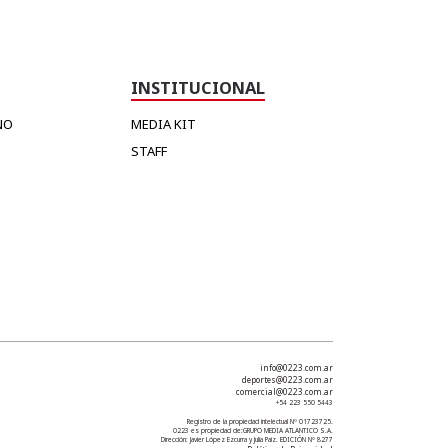
INSTITUCIONAL
NO
MEDIA KIT
STAFF
info@0223.com.ar
deportes@0223.com.ar
comercial@0223.com.ar
+54 223 550 5443
Registro de la propiedad intelectual Nº 01723725.
0223 es propiedad de:
GRUPO MEDIA ATLANTICO S.A.
Dirección: Javier López Ezcurra y Julia Paiz. EDICIÓN Nº 8277