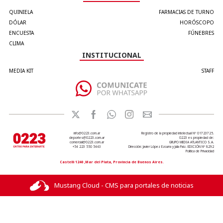
QUINIELA
FARMACIAS DE TURNO
DÓLAR
HORÓSCOPO
ENCUESTA
FÚNEBRES
CLIMA
INSTITUCIONAL
MEDIA KIT
STAFF
info@0223.com.ar
Registro de la propiedad intelectual Nº 01723725.
deportes@0223.com.ar
0223 es propiedad de:
comercial@0223.com.ar
GRUPO MEDIA ATLANTICO S.A.
+54 223 550 5443
Dirección: Javier López Ezcurra y Julia Paiz. EDICIÓN Nº 8292
Política de Privacidad
Castelli 1240 ,Mar del Plata, Provincia de Buenos Aires.
Mustang Cloud - CMS para portales de noticias