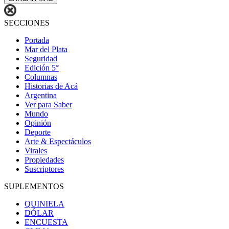
SECCIONES
Portada
Mar del Plata
Seguridad
Edición 5°
Columnas
Historias de Acá
Argentina
Ver para Saber
Mundo
Opinión
Deporte
Arte & Espectáculos
Virales
Propiedades
Suscriptores
SUPLEMENTOS
QUINIELA
DÓLAR
ENCUESTA