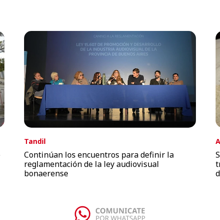
Tandil
A
e
Continúan los encuentros para definir la
S
reglamentación de la ley audiovisual
t
bonaerense
d