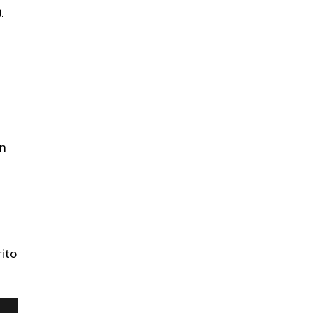
0
.
en
ito