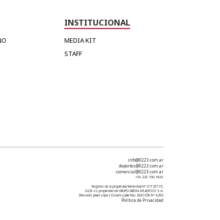
INSTITUCIONAL
NO
MEDIA KIT
STAFF
info@0223.com.ar
deportes@0223.com.ar
comercial@0223.com.ar
+54 223 550 5443
Registro de la propiedad intelectual Nº 01723725.
0223 es propiedad de:
GRUPO MEDIA ATLANTICO S.A.
Dirección: Javier López Ezcurra y Julia Paiz. EDICIÓN Nº 8280
Política de Privacidad