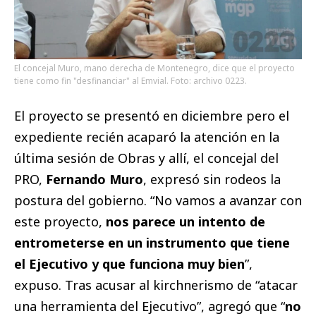
El concejal Muro, mano derecha de Montenegro, dice que el proyecto
tiene como fin "desfinanciar" al Emvial. Foto: archivo 0223.
El proyecto se presentó en diciembre pero el
expediente recién acaparó la atención en la
última sesión de Obras y allí, el concejal del
PRO,
Fernando Muro
, expresó sin rodeos la
postura del gobierno. “No vamos a avanzar con
este proyecto,
nos parece un intento de
entrometerse en un instrumento que tiene
el Ejecutivo y que funciona muy bien
”,
expuso. Tras acusar al kirchnerismo de “atacar
una herramienta del Ejecutivo”, agregó que “
no