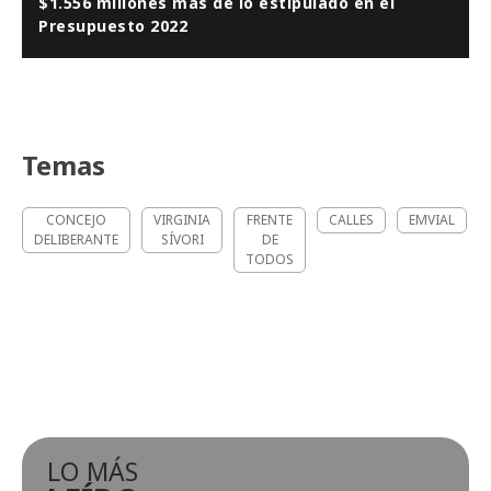
$1.556 millones más de lo estipulado en el
Presupuesto 2022
Temas
CONCEJO
VIRGINIA
FRENTE
CALLES
EMVIAL
DELIBERANTE
SÍVORI
DE
TODOS
LO MÁS