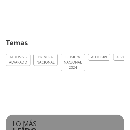
Temas
ALDOSIVI-
PRIMERA
PRIMERA
ALDOSIVI
ALVAR
ALVARADO
NACIONAL
NACIONAL
2024
LO MÁS