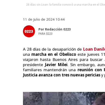
28 días sin Loan: la familia convocó a una marcha en el Obe
11 de Julio de 2024 10:44
Por Redacción 0223
PARA 0223
A 28 días de la desaparición de
Loan Danil
una
marcha en el Obelisco
este jueves 11
viajaron hasta Buenos Aires para buscar a
presidente
Javier Milei
. Sin embargo, aun
familiares mantendrán una
reunión con P
Justicia avanza con tres nuevas pericias
y 