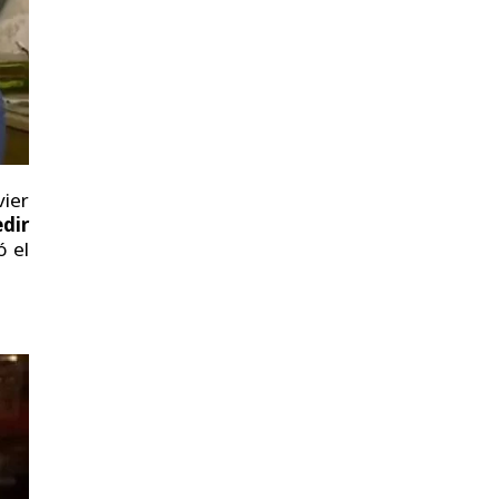
vier
dir
ó el