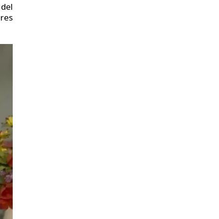
 del
ares