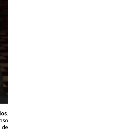
dos
.
caso
s de