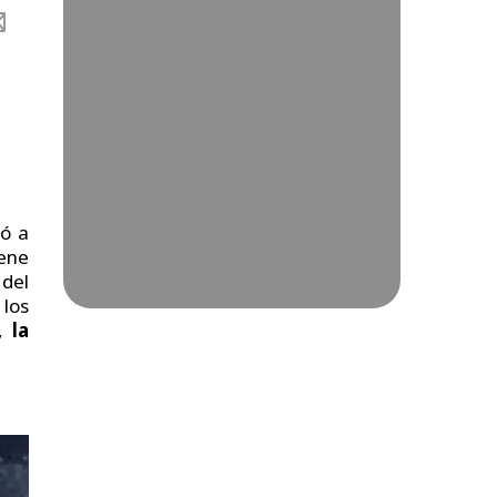
có a
nene
 del
 los
o,
la