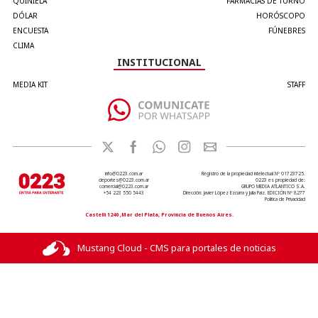
QUINIELA
FARMACIAS DE TURNO
DÓLAR
HORÓSCOPO
ENCUESTA
FÚNEBRES
CLIMA
INSTITUCIONAL
MEDIA KIT
STAFF
info@0223.com.ar
Registro de la propiedad intelectual Nº 01723725.
deportes@0223.com.ar
0223 es propiedad de:
comercial@0223.com.ar
GRUPO MEDIA ATLANTICO S.A.
+54 223 550 5443
Dirección: Javier López Ezcurra y Julia Paiz. EDICIÓN Nº 8277
Política de Privacidad
Castelli 1240 ,Mar del Plata, Provincia de Buenos Aires.
Mustang Cloud - CMS para portales de noticias