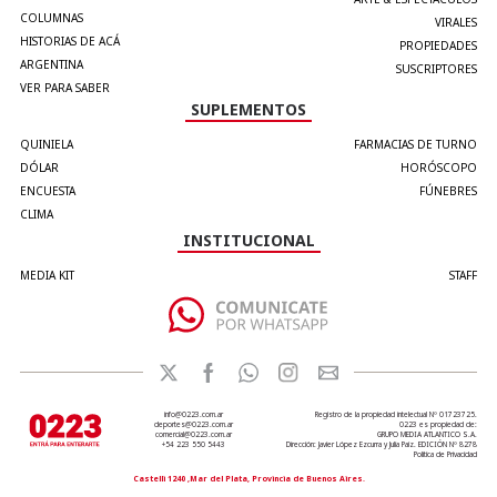
COLUMNAS
VIRALES
HISTORIAS DE ACÁ
PROPIEDADES
ARGENTINA
SUSCRIPTORES
VER PARA SABER
SUPLEMENTOS
QUINIELA
FARMACIAS DE TURNO
DÓLAR
HORÓSCOPO
ENCUESTA
FÚNEBRES
CLIMA
INSTITUCIONAL
MEDIA KIT
STAFF
info@0223.com.ar
Registro de la propiedad intelectual Nº 01723725.
deportes@0223.com.ar
0223 es propiedad de:
comercial@0223.com.ar
GRUPO MEDIA ATLANTICO S.A.
+54 223 550 5443
Dirección: Javier López Ezcurra y Julia Paiz. EDICIÓN Nº 8278
Política de Privacidad
Castelli 1240 ,Mar del Plata, Provincia de Buenos Aires.