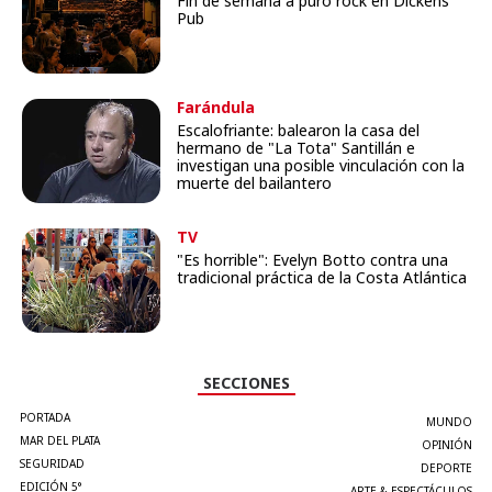
Fin de semana a puro rock en Dickens
Pub
Farándula
Escalofriante: balearon la casa del
hermano de "La Tota" Santillán e
investigan una posible vinculación con la
muerte del bailantero
TV
"Es horrible": Evelyn Botto contra una
tradicional práctica de la Costa Atlántica
SECCIONES
PORTADA
MUNDO
MAR DEL PLATA
OPINIÓN
SEGURIDAD
DEPORTE
EDICIÓN 5°
ARTE & ESPECTÁCULOS