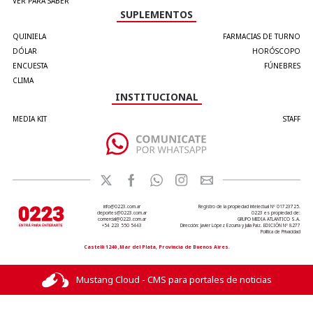
VER PARA SABER
SUPLEMENTOS
QUINIELA
FARMACIAS DE TURNO
DÓLAR
HORÓSCOPO
ENCUESTA
FÚNEBRES
CLIMA
INSTITUCIONAL
MEDIA KIT
STAFF
info@0223.com.ar
Registro de la propiedad intelectual Nº 01723725.
deportes@0223.com.ar
0223 es propiedad de:
comercial@0223.com.ar
GRUPO MEDIA ATLANTICO S.A.
+54 223 550 5443
Dirección: Javier López Ezcurra y Julia Paiz. EDICIÓN Nº 8277
Política de Privacidad
Castelli 1240 ,Mar del Plata, Provincia de Buenos Aires.
Mustang Cloud - CMS para portales de noticias