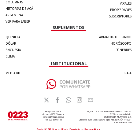
COLUMNAS
VIRALES
HISTORIAS DE ACÁ
PROPIEDADES
ARGENTINA
SUSCRIPTORES
VER PARA SABER
SUPLEMENTOS
QUINIELA
FARMACIAS DE TURNO
DÓLAR
HORÓSCOPO
ENCUESTA
FÚNEBRES
CLIMA
INSTITUCIONAL
MEDIA KIT
STAFF
info@0223.com.ar
Registro de la propiedad intelectual Nº 01723725.
deportes@0223.com.ar
0223 es propiedad de:
comercial@0223.com.ar
GRUPO MEDIA ATLANTICO S.A.
+54 223 550 5443
Dirección: Javier López Ezcurra y Julia Paiz. EDICIÓN Nº 8281
Política de Privacidad
Castelli 1240 ,Mar del Plata, Provincia de Buenos Aires.