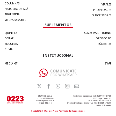
COLUMNAS
VIRALES
HISTORIAS DE ACÁ
PROPIEDADES
ARGENTINA
SUSCRIPTORES
VER PARA SABER
SUPLEMENTOS
QUINIELA
FARMACIAS DE TURNO
DÓLAR
HORÓSCOPO
ENCUESTA
FÚNEBRES
CLIMA
INSTITUCIONAL
MEDIA KIT
STAFF
info@0223.com.ar
Registro de la propiedad intelectual Nº 01723725.
deportes@0223.com.ar
0223 es propiedad de:
comercial@0223.com.ar
GRUPO MEDIA ATLANTICO S.A.
+54 223 550 5443
Dirección: Javier López Ezcurra y Julia Paiz. EDICIÓN Nº 8277
Política de Privacidad
Castelli 1240 ,Mar del Plata, Provincia de Buenos Aires.