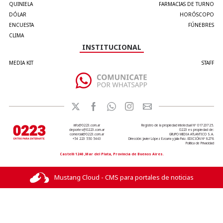
QUINIELA
FARMACIAS DE TURNO
DÓLAR
HORÓSCOPO
ENCUESTA
FÚNEBRES
CLIMA
INSTITUCIONAL
MEDIA KIT
STAFF
info@0223.com.ar
Registro de la propiedad intelectual Nº 01723725.
deportes@0223.com.ar
0223 es propiedad de:
comercial@0223.com.ar
GRUPO MEDIA ATLANTICO S.A.
+54 223 550 5443
Dirección: Javier López Ezcurra y Julia Paiz. EDICIÓN Nº 8278
Política de Privacidad
Castelli 1240 ,Mar del Plata, Provincia de Buenos Aires.
Mustang Cloud - CMS para portales de noticias