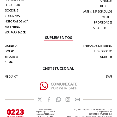
OPINIÓN
SEGURIDAD
DEPORTE
EDICIÓN 5°
ARTE & ESPECTÁCULOS
COLUMNAS
VIRALES
HISTORIAS DE ACÁ
PROPIEDADES
ARGENTINA
SUSCRIPTORES
VER PARA SABER
SUPLEMENTOS
QUINIELA
FARMACIAS DE TURNO
DÓLAR
HORÓSCOPO
ENCUESTA
FÚNEBRES
CLIMA
INSTITUCIONAL
MEDIA KIT
STAFF
info@0223.com.ar
Registro de la propiedad intelectual Nº 01723725.
deportes@0223.com.ar
0223 es propiedad de:
comercial@0223.com.ar
GRUPO MEDIA ATLANTICO S.A.
+54 223 550 5443
Dirección: Javier López Ezcurra y Julia Paiz. EDICIÓN Nº 8277