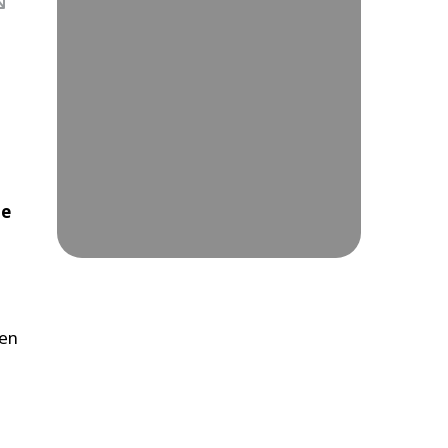
ue
 en