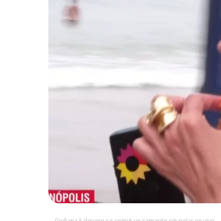
Giuliana Salguero se comió un camarón sin pelar en vivo