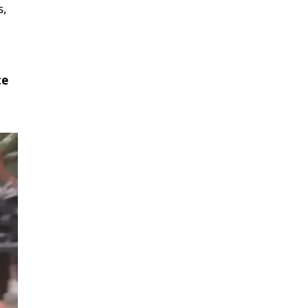
s,
te