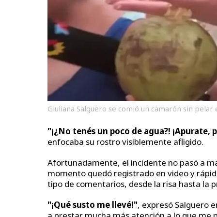
Giuliana Salguero se comió un camarón sin pelar 
"¡¿No tenés un poco de agua?! ¡Apurate, p
enfocaba su rostro visiblemente afligido.
Afortunadamente, el incidente no pasó a ma
momento quedó registrado en video y rápida
tipo de comentarios, desde la risa hasta la p
"¡Qué susto me llevé!"
, expresó Salguero en
a prestar mucha más atención a lo que me po