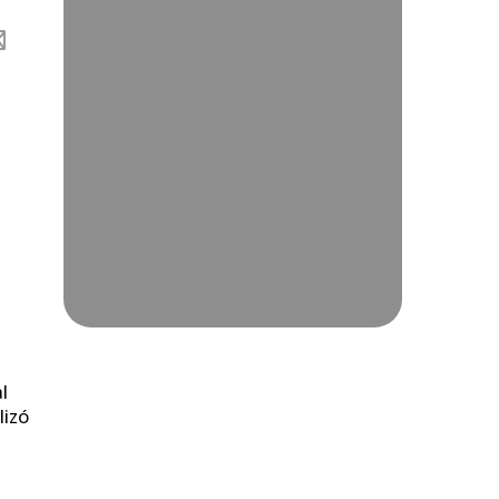
l
lizó