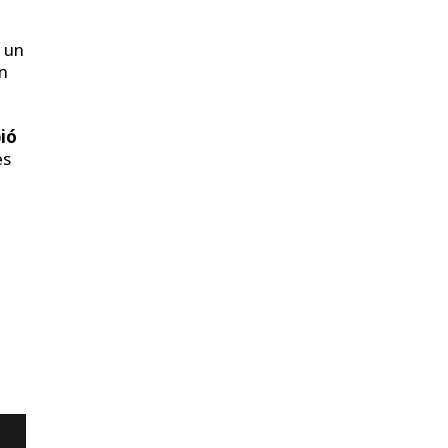
 un
en
bió
es