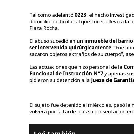
Tal como adelantó
0223
, el hecho investiga
domicilio particular al que Lucero llevó a la
Plaza Rocha.
El abuso sucedió en
un inmueble del barri
ser intervenida quirúrgicamente
. “Fue abu
sacaron objetos extraños de su cuerpo”, ase
Las actuaciones que hizo personal de la
Comi
Funcional de Instrucción N°7
y apenas sus
pidieron su detención a la
Jueza de Garantí
El sujeto fue detenido el miércoles, pasó la 
volverá por la tarde tras su presentación en
Leé también