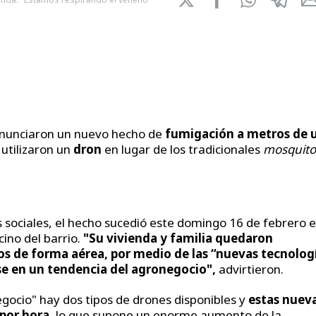
nunciaron un nuevo hecho de
fumigación a metros de 
utilizaron un
dron
en lugar de los tradicionales
mosquito
s sociales, el hecho sucedió este domingo 16 de febrero 
ino del barrio.
"Su vivienda y familia quedaron
os de forma aérea, por medio de las “nuevas tecnolog
rse en un tendencia del agronegocio",
advirtieron.
egocio" hay dos tipos de drones disponibles y
estas nuev
 por hora
, lo que supone un enorme aumento de la