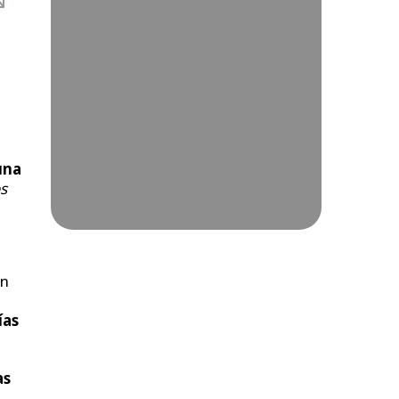
una
s
en
ías
as