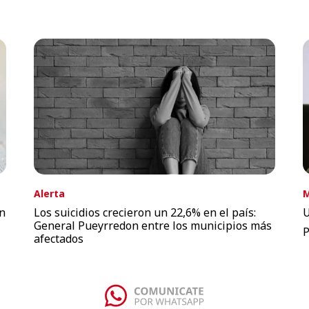
Alerta
M
án
Los suicidios crecieron un 22,6% en el país:
U
General Pueyrredon entre los municipios más
P
afectados