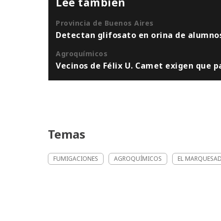
Leé también
Provincia de Buenos Aires
Detectan glifosato en orina de alumnos
Agroquímicos
Vecinos de Félix U. Camet exigen que 
Temas
FUMIGACIONES
AGROQUÍMICOS
EL MARQUESA