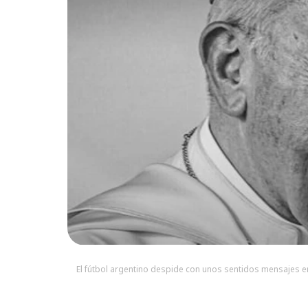
El fútbol argentino despide con unos sentidos mensajes en