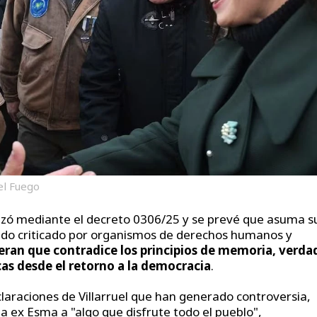
del Fuego
izó mediante el decreto 0306/25 y se prevé que asuma s
sido criticado por organismos de derechos humanos y
eran que contradice los principios de memoria, verda
icas desde el retorno a la democracia
.
claraciones de Villarruel que han generado controversia,
a ex Esma a "algo que disfrute todo el pueblo",