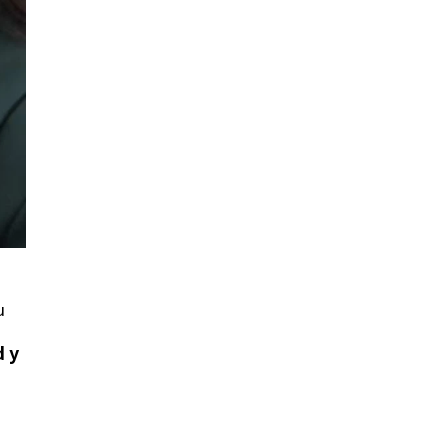
u
d y