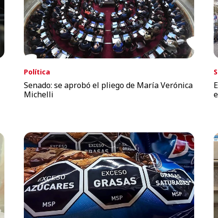
Política
S
Senado: se aprobó el pliego de María Verónica
E
Michelli
e