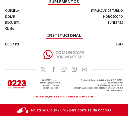
SUPLEMENTOS
QUINIELA
FARMACIAS DE TURNO
DÓLAR
HORÓSCOPO
ENCUESTA
FÚNEBRES
CLIMA
INSTITUCIONAL
MEDIA KIT
STAFF
info@0223.com.ar
Registro de la propiedad intelectual Nº 01723725.
deportes@0223.com.ar
0223 es propiedad de:
comercial@0223.com.ar
GRUPO MEDIA ATLANTICO S.A.
+54 223 550 5443
Dirección: Javier López Ezcurra y Julia Paiz. EDICIÓN Nº 8278
Política de Privacidad
Castelli 1240 ,Mar del Plata, Provincia de Buenos Aires.
Mustang Cloud - CMS para portales de noticias