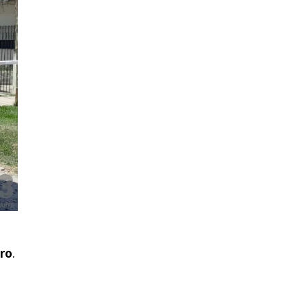
aro
.