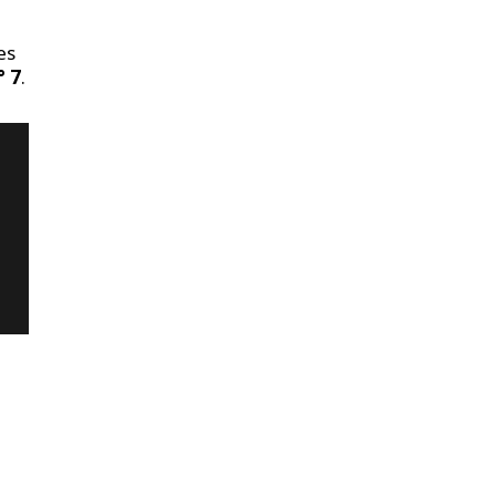
es
° 7
.