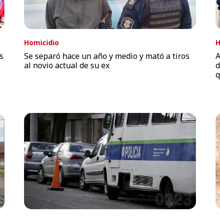
Homicidio
H
s
Se separó hace un año y medio y mató a tiros
A
al novio actual de su ex
d
q