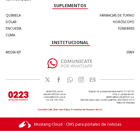
SUPLEMENTOS
QUINIELA
FARMACIAS DE TURNO
DÓLAR
HORÓSCOPO
ENCUESTA
FÚNEBRES
CLIMA
INSTITUCIONAL
MEDIA KIT
STAFF
info@0223.com.ar
Registro de la propiedad intelectual Nº 01723725.
deportes@0223.com.ar
0223 es propiedad de:
comercial@0223.com.ar
GRUPO MEDIA ATLANTICO S.A.
+54 223 550 5443
Dirección: Javier López Ezcurra y Julia Paiz. EDICIÓN Nº 8312
Política de Privacidad
Castelli 1240 ,Mar del Plata, Provincia de Buenos Aires.
Mustang Cloud - CMS para portales de noticias