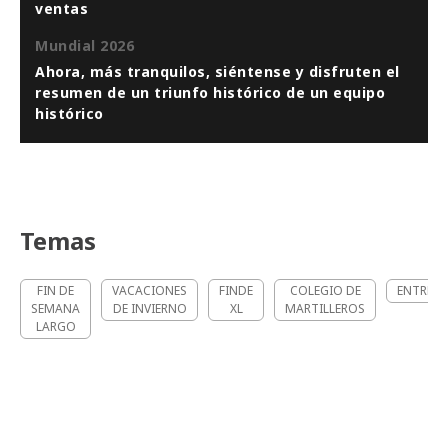
ventas
Mundial 2026
Ahora, más tranquilos, siéntense y disfruten el
resumen de un triunfo histórico de un equipo
histórico
Temas
FIN DE
VACACIONES
FINDE
COLEGIO DE
ENTREVI
SEMANA
DE INVIERNO
XL
MARTILLEROS
LARGO