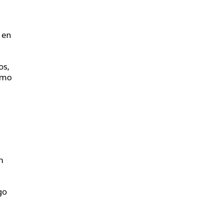
 en
os,
omo
n
go