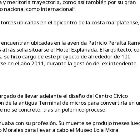
a y meritoria trayectoria, como así también por su gran
to nacional como internacional”.
s torres ubicadas en el epicentro de la costa marplatense,
se encuentran ubicadas en la avenida Patricio Peralta Ram
rás solía situarse el Hotel Explanada. El arquitecto, c
cts, se hizo cargo de este proyecto de alrededor de 100
se en el año 2011, durante la gestión del ex intendente
cargado de llevar adelante el diseño del Centro Cívico
ión de la antigua Terminal de micros para convertirla en u
te no se concretó, tras un polémico proceso.
inuaba con su profesión. Su muerte se produjo meses lue
Morales para llevar a cabo el Museo Lola Mora.