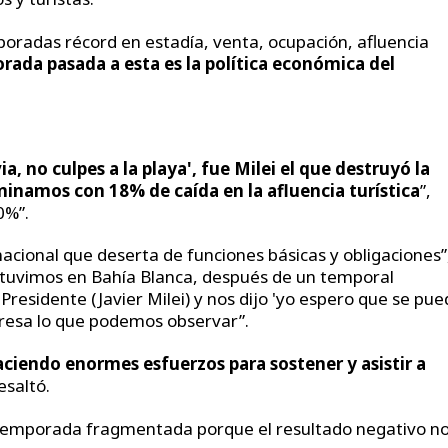
poradas récord en estadía, venta, ocupación, afluencia
rada pasada a esta es la política económica del
via, no culpes a la playa', fue Milei el que destruyó la
rminamos con 18% de caída en la afluencia turística
”,
0%”.
nacional que deserta de funciones básicas y obligaciones”
tuvimos en Bahía Blanca, después de un temporal
Presidente (Javier Milei) y nos dijo 'yo espero que se pu
presa lo que podemos observar”.
aciendo enormes esfuerzos para sostener y asistir a
resaltó.
a temporada fragmentada porque el resultado negativo n