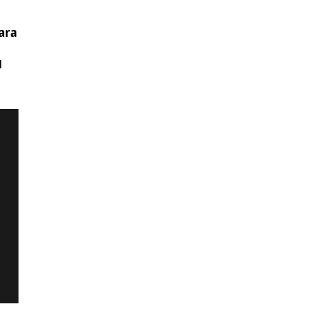
ara
l