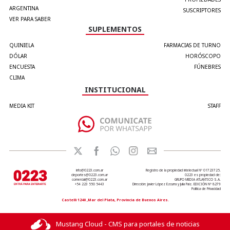
ARGENTINA
SUSCRIPTORES
VER PARA SABER
SUPLEMENTOS
QUINIELA
FARMACIAS DE TURNO
DÓLAR
HORÓSCOPO
ENCUESTA
FÚNEBRES
CLIMA
INSTITUCIONAL
MEDIA KIT
STAFF
info@0223.com.ar
Registro de la propiedad intelectual Nº 01723725.
deportes@0223.com.ar
0223 es propiedad de:
comercial@0223.com.ar
GRUPO MEDIA ATLANTICO S.A.
+54 223 550 5443
Dirección: Javier López Ezcurra y Julia Paiz. EDICIÓN Nº 8279
Política de Privacidad
Castelli 1240 ,Mar del Plata, Provincia de Buenos Aires.
Mustang Cloud - CMS para portales de noticias