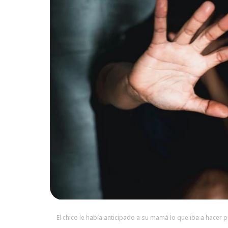
El chico le había anticipado a su mamá lo que iba a hacer p