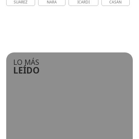
SUÁREZ
NARA
ICARDI
CASÁN
LO MÁS
LEÍDO