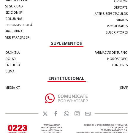
MAR DEL PLATA
OPINIÓN
SEGURIDAD
DEPORTE
EDICIÓN 5°
ARTE & ESPECTÁCULOS
COLUMNAS
VIRALES
HISTORIAS DE ACÁ
PROPIEDADES
ARGENTINA
SUSCRIPTORES
VER PARA SABER
SUPLEMENTOS
QUINIELA
FARMACIAS DE TURNO
DÓLAR
HORÓSCOPO
ENCUESTA
FÚNEBRES
CLIMA
INSTITUCIONAL
MEDIA KIT
STAFF
info@0223.com.ar
Registro de la propiedad intelectual Nº 01723725.
deportes@0223.com.ar
0223 es propiedad de:
comercial@0223.com.ar
GRUPO MEDIA ATLANTICO S.A.
+54 223 550 5443
Dirección: Javier López Ezcurra y Julia Paiz. EDICIÓN Nº 8277