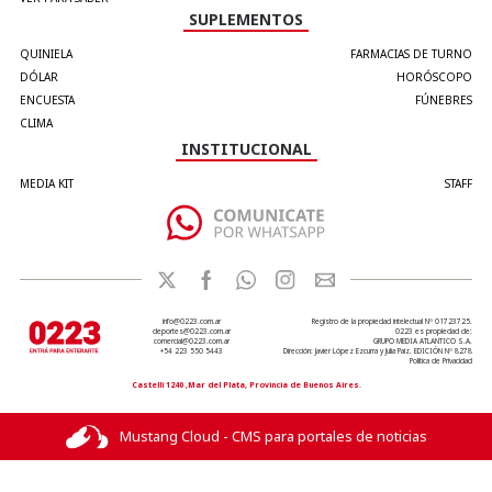
SUPLEMENTOS
QUINIELA
FARMACIAS DE TURNO
DÓLAR
HORÓSCOPO
ENCUESTA
FÚNEBRES
CLIMA
INSTITUCIONAL
MEDIA KIT
STAFF
info@0223.com.ar
Registro de la propiedad intelectual Nº 01723725.
deportes@0223.com.ar
0223 es propiedad de:
comercial@0223.com.ar
GRUPO MEDIA ATLANTICO S.A.
+54 223 550 5443
Dirección: Javier López Ezcurra y Julia Paiz. EDICIÓN Nº 8278
Política de Privacidad
Castelli 1240 ,Mar del Plata, Provincia de Buenos Aires.
Mustang Cloud - CMS para portales de noticias