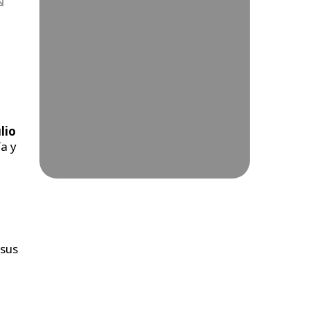
lio
ía y
 sus