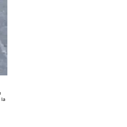
u
 la