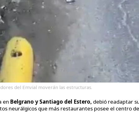
adores del Emvial moverán las estructuras.
a en
Belgrano y Santiago del Estero,
debió readaptar s
tos neurálgicos que más restaurantes posee el centro de