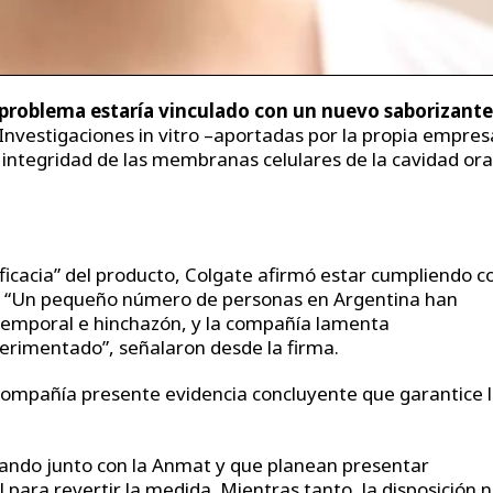
l problema estaría vinculado con un nuevo saborizante
Investigaciones in vitro –aportadas por la propia empres
 integridad de las membranas celulares de la cavidad ora
 eficacia” del producto, Colgate afirmó estar cumpliendo c
o. “Un pequeño número de personas en Argentina han
temporal e hinchazón, y la compañía lamenta
erimentado”, señalaron desde la firma.
 compañía presente evidencia concluyente que garantice 
ando junto con la Anmat y que planean presentar
para revertir la medida. Mientras tanto, la disposición 