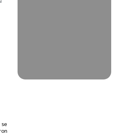
 se
aron