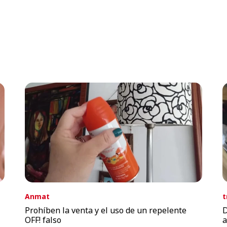
Anmat
t
Prohíben la venta y el uso de un repelente
D
OFF! falso
a