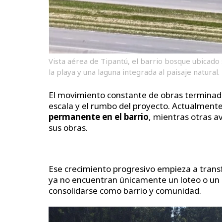
Vista aérea de Tipantú, el barrio bosque ubicado
la playa y una laguna integrada al paisaje natural.
El movimiento constante de obras terminada
escala y el rumbo del proyecto. Actualment
permanente en el barrio
, mientras otras a
sus obras.
Ese crecimiento progresivo empieza a transf
ya no encuentran únicamente un loteo o un 
consolidarse como barrio y comunidad.