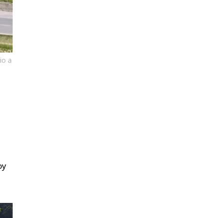
io a
oy