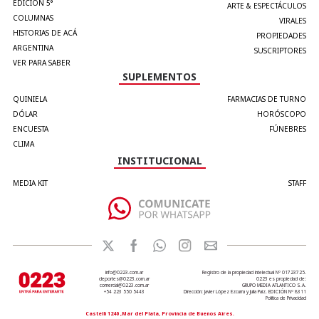
EDICIÓN 5°
ARTE & ESPECTÁCULOS
COLUMNAS
VIRALES
HISTORIAS DE ACÁ
PROPIEDADES
ARGENTINA
SUSCRIPTORES
VER PARA SABER
SUPLEMENTOS
QUINIELA
FARMACIAS DE TURNO
DÓLAR
HORÓSCOPO
ENCUESTA
FÚNEBRES
CLIMA
INSTITUCIONAL
MEDIA KIT
STAFF
info@0223.com.ar
Registro de la propiedad intelectual Nº 01723725.
deportes@0223.com.ar
0223 es propiedad de:
comercial@0223.com.ar
GRUPO MEDIA ATLANTICO S.A.
+54 223 550 5443
Dirección: Javier López Ezcurra y Julia Paiz. EDICIÓN Nº 8311
Política de Privacidad
Castelli 1240 ,Mar del Plata, Provincia de Buenos Aires.