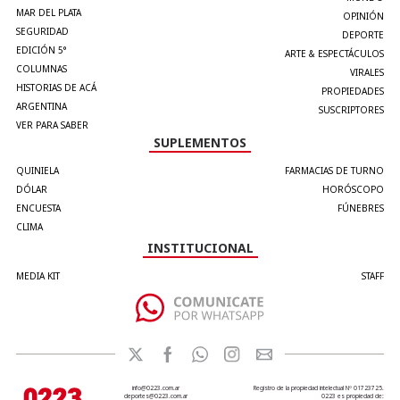
MAR DEL PLATA
OPINIÓN
SEGURIDAD
DEPORTE
EDICIÓN 5°
ARTE & ESPECTÁCULOS
COLUMNAS
VIRALES
HISTORIAS DE ACÁ
PROPIEDADES
ARGENTINA
SUSCRIPTORES
VER PARA SABER
SUPLEMENTOS
QUINIELA
FARMACIAS DE TURNO
DÓLAR
HORÓSCOPO
ENCUESTA
FÚNEBRES
CLIMA
INSTITUCIONAL
MEDIA KIT
STAFF
info@0223.com.ar
Registro de la propiedad intelectual Nº 01723725.
deportes@0223.com.ar
0223 es propiedad de: