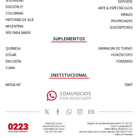
SEGURIDAD
DEPORTE
EDICIÓN 5°
ARTE & ESPECTÁCULOS
COLUMNAS
VIRALES
HISTORIAS DE ACÁ
PROPIEDADES
ARGENTINA
SUSCRIPTORES
VER PARA SABER
SUPLEMENTOS
QUINIELA
FARMACIAS DE TURNO
DÓLAR
HORÓSCOPO
ENCUESTA
FÚNEBRES
CLIMA
INSTITUCIONAL
MEDIA KIT
STAFF
info@0223.com.ar
Registro de la propiedad intelectual Nº 01723725.
deportes@0223.com.ar
0223 es propiedad de:
comercial@0223.com.ar
GRUPO MEDIA ATLANTICO S.A.
+54 223 550 5443
Dirección: Javier López Ezcurra y Julia Paiz. EDICIÓN Nº 8277
Política de Privacidad