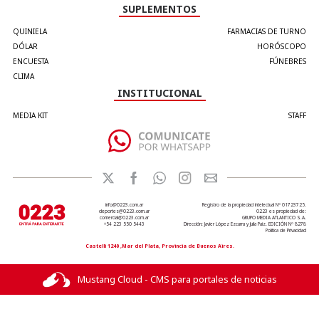
SUPLEMENTOS
QUINIELA
FARMACIAS DE TURNO
DÓLAR
HORÓSCOPO
ENCUESTA
FÚNEBRES
CLIMA
INSTITUCIONAL
MEDIA KIT
STAFF
info@0223.com.ar
Registro de la propiedad intelectual Nº 01723725.
deportes@0223.com.ar
0223 es propiedad de:
comercial@0223.com.ar
GRUPO MEDIA ATLANTICO S.A.
+54 223 550 5443
Dirección: Javier López Ezcurra y Julia Paiz. EDICIÓN Nº 8278
Política de Privacidad
Castelli 1240 ,Mar del Plata, Provincia de Buenos Aires.
Mustang Cloud - CMS para portales de noticias