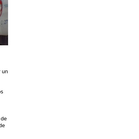
r un
os
 de
 de