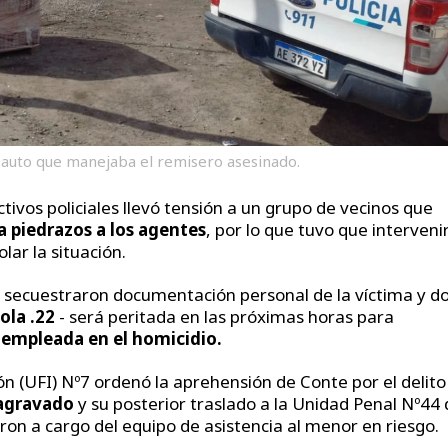
el auto que manejaba el remisero asesinado.
tivos policiales llevó tensión a un grupo de vecinos que
 piedrazos a los agentes
, por lo que tuvo que interveni
lar la situación.
es secuestraron documentación personal de la víctima y d
ola .22
- será peritada en las próximas horas para
a empleada en el homicidio.
ión (UFI) Nº7 ordenó la aprehensión de Conte por el delito
 agravado
y su posterior traslado a la Unidad Penal Nº44
n a cargo del equipo de asistencia al menor en riesgo.