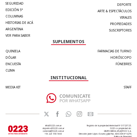
SEGURIDAD
DEPORTE
EDICIÓN 5°
ARTE & ESPECTÁCULOS
COLUMNAS
VIRALES
HISTORIAS DE ACÁ
PROPIEDADES
ARGENTINA
SUSCRIPTORES
VER PARA SABER
SUPLEMENTOS
QUINIELA
FARMACIAS DE TURNO
DÓLAR
HORÓSCOPO
ENCUESTA
FÚNEBRES
CLIMA
INSTITUCIONAL
MEDIA KIT
STAFF
info@0223.com.ar
Registro de la propiedad intelectual Nº 01723725.
deportes@0223.com.ar
0223 es propiedad de:
comercial@0223.com.ar
GRUPO MEDIA ATLANTICO S.A.
+54 223 550 5443
Dirección: Javier López Ezcurra y Julia Paiz. EDICIÓN Nº 8278
Política de Privacidad