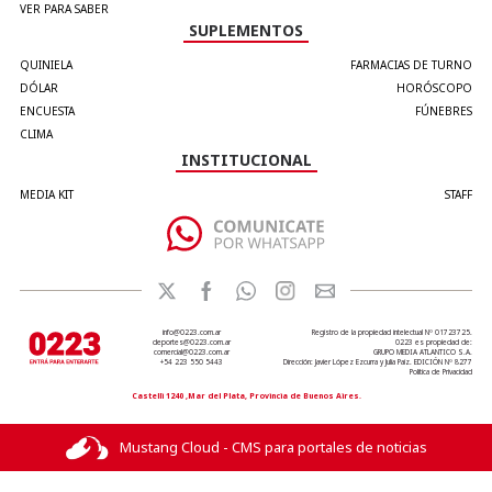
VER PARA SABER
SUPLEMENTOS
QUINIELA
FARMACIAS DE TURNO
DÓLAR
HORÓSCOPO
ENCUESTA
FÚNEBRES
CLIMA
INSTITUCIONAL
MEDIA KIT
STAFF
info@0223.com.ar
Registro de la propiedad intelectual Nº 01723725.
deportes@0223.com.ar
0223 es propiedad de:
comercial@0223.com.ar
GRUPO MEDIA ATLANTICO S.A.
+54 223 550 5443
Dirección: Javier López Ezcurra y Julia Paiz. EDICIÓN Nº 8277
Política de Privacidad
Castelli 1240 ,Mar del Plata, Provincia de Buenos Aires.
Mustang Cloud - CMS para portales de noticias